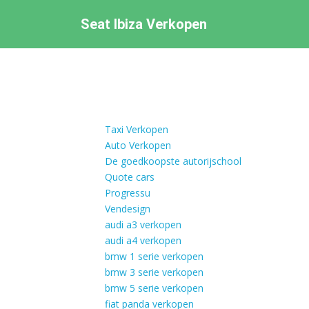
S
Seat Ibiza Verkopen
k
i
p
t
o
m
a
Taxi Verkopen
i
Auto Verkopen
n
De goedkoopste autorijschool
c
Quote cars
o
Progressu
n
Vendesign
t
audi a3 verkopen
e
audi a4 verkopen
n
bmw 1 serie verkopen
t
bmw 3 serie verkopen
bmw 5 serie verkopen
fiat panda verkopen